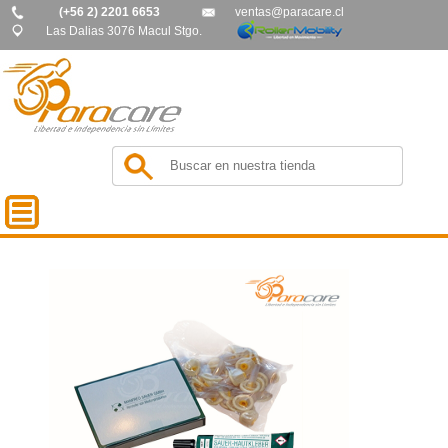
(+56 2) 2201 6653
ventas@paracare.cl
Las Dalias 3076 Macul Stgo.