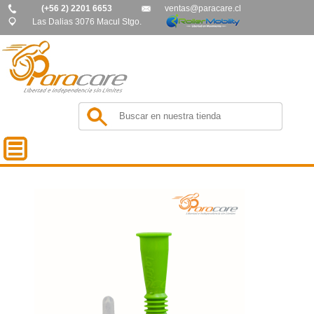
(+56 2) 2201 6653
ventas@paracare.cl
Las Dalias 3076 Macul Stgo.