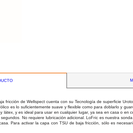
M
DUCTO
 baja fricción de Wellspect cuenta con su Tecnología de superficie Uro
fólico es lo suficientemente suave y flexible como para doblarlo y gua
látex, y es ideal para usar en cualquier lugar, ya sea en casa o en cu
0 segundos. No requiere lubricación adicional. LoFric es nuestra sonda c
asa. Para activar la capa con TSU de baja fricción, sólo es necesar