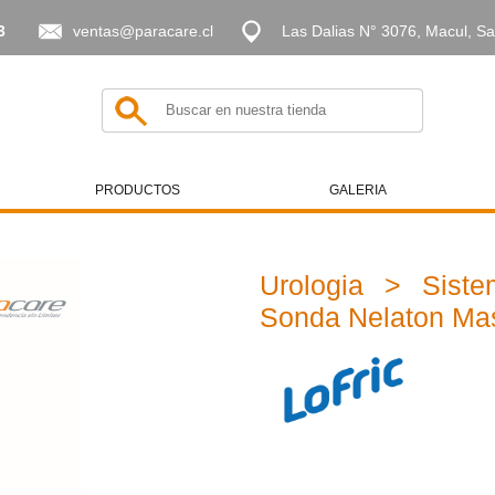
3
ventas@paracare.cl
Las Dalias N° 3076, Macul, Sa
PRODUCTOS
GALERIA
Urologia > Siste
Sonda Nelaton Ma