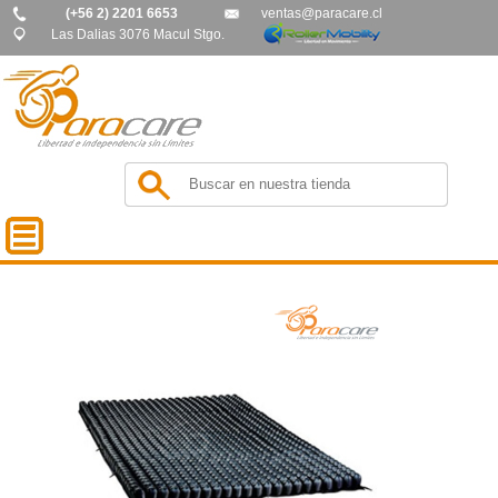
(+56 2) 2201 6653
ventas@paracare.cl
Las Dalias 3076 Macul Stgo.