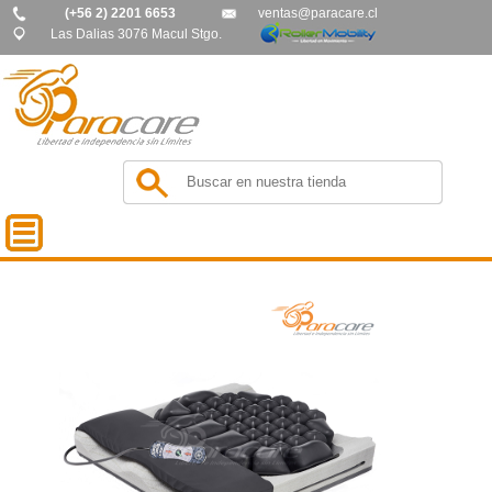
(+56 2) 2201 6653
ventas@paracare.cl
Las Dalias 3076 Macul Stgo.