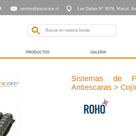
3
ventas@paracare.cl
Las Dalias N° 3076, Macul, Sa
PRODUCTOS
GALERIA
Sistemas de F
Antiescaras > Cojí­n