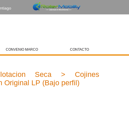
ntiago
Web Amiga
CONVENIO MARCO
CONTACTO
lotacion Seca > Cojines
 Original LP (Bajo perfi­l)