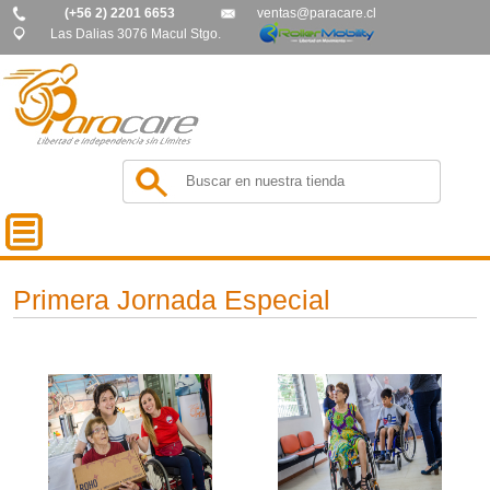
(+56 2) 2201 6653
ventas@paracare.cl
Las Dalias 3076 Macul Stgo.
Primera Jornada Especial